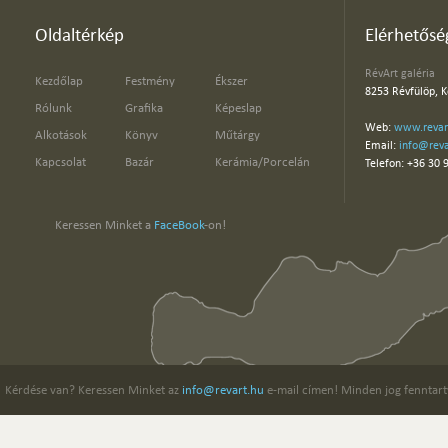
Oldaltérkép
Elérhetősé
RévArt galéria
Kezdőlap
Festmény
Ékszer
8253 Révfülöp, K
Rólunk
Grafika
Képeslap
Web:
www.revar
Alkotások
Könyv
Műtárgy
Email:
info@reva
Kapcsolat
Bazár
Kerámia/Porcelán
Telefon: +36 30 
Keressen Minket a
FaceBook
-on!
Kérdése van? Keressen Minket az
info@revart.hu
e-mail címen! Minden jog fenntart