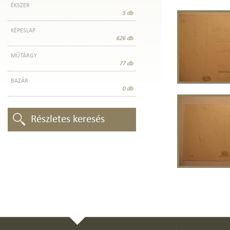
ÉKSZER
5 db
KÉPESLAP
626 db
MŰTÁRGY
77 db
BAZÁR
0 db
Részletes keresés