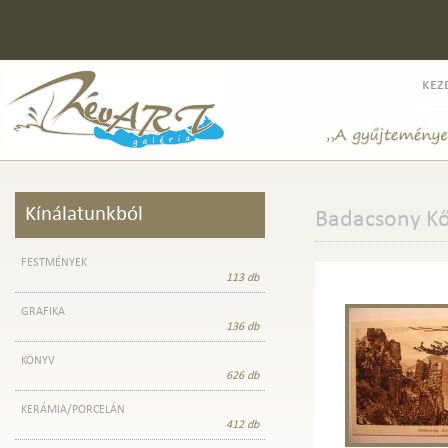
kez
Kínálatunkból
Badacsony K
FESTMÉNYEK
113 db
GRAFIKA
136 db
KÖNYV
626 db
KERÁMIA/PORCELÁN
412 db