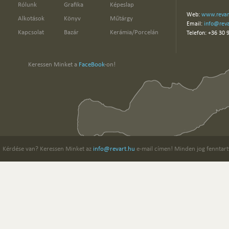
Rólunk
Grafika
Képeslap
Web:
www.revar
Alkotások
Könyv
Műtárgy
Email:
info@reva
Kapcsolat
Bazár
Kerámia/Porcelán
Telefon: +36 30 
Keressen Minket a
FaceBook
-on!
Kérdése van? Keressen Minket az
info@revart.hu
e-mail címen! Minden jog fenntart