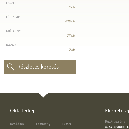
ÉKSZER
5 db
KÉPESLAP
626 db
MŰTÁRGY
77 db
BAZÁR
0 db
Részletes keresés
Oldaltérkép
Elérhetősé
RévArt galéria
Kezdőlap
Festmény
Ékszer
8253 Révfülöp, K