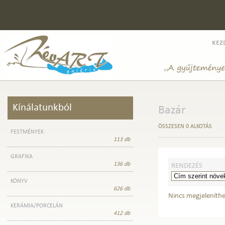
kez
Kínálatunkból
Bazár
ÖSSZESEN 0 ALKOTÁS
FESTMÉNYEK
113 db
GRAFIKA
136 db
RENDEZÉS
KÖNYV
626 db
Nincs megjeleníth
KERÁMIA/PORCELÁN
412 db