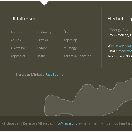
Oldaltérkép
Elérhetősé
RévArt galéria
Kezdőlap
Festmény
Ékszer
8253 Révfülöp, K
Rólunk
Grafika
Képeslap
Web:
www.revar
Alkotások
Könyv
Műtárgy
Email:
info@reva
Kapcsolat
Bazár
Kerámia/Porcelán
Telefon: +36 30 
Keressen Minket a
FaceBook
-on!
Kérdése van? Keressen Minket az
info@revart.hu
e-mail címen! Minden jog fenntart