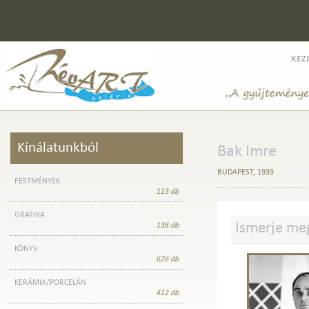
kez
Kínálatunkból
Bak Imre
BUDAPEST, 1939
FESTMÉNYEK
113 db
GRAFIKA
Ismerje m
136 db
KÖNYV
626 db
KERÁMIA/PORCELÁN
412 db