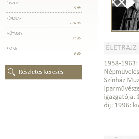
ÉKSZER
5 db
KÉPESLAP
626 db
MŰTÁRGY
77 db
ÉLETRAJZ
BAZÁR
0 db
1958-1963: 
Népművelési
Részletes keresés
Színház Muz
Iparművésze
igazgatója,
díj; 1996: k