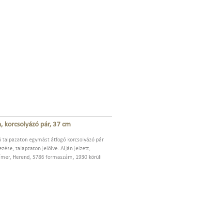
a, korcsolyázó pár, 37 cm
ú talpazaton egymást átfogó korcsolyázó pár
zése, talapzaton jelölve. Alján jelzett,
mer, Herend, 5786 formaszám, 1930 körüli