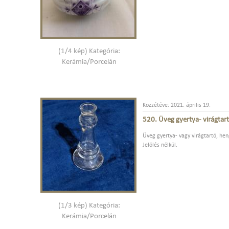
(1/4 kép) Kategória:
Kerámia/Porcelán
Közzétéve: 2021. április 19.
520. Üveg gyertya- virágtar
Üveg gyertya- vagy virágtartó, heng
Jelölés nélkül.
(1/3 kép) Kategória:
Kerámia/Porcelán