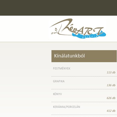
Kínálatunkból
FESTMÉNYEK
113 db
GRAFIKA
136 db
KÖNYV
626 db
KERÁMIA/PORCELÁN
412 db