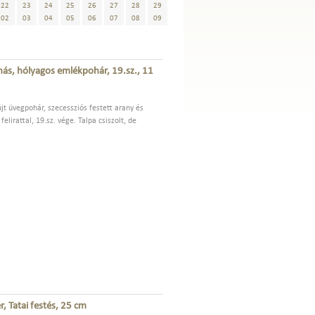
22
23
24
25
26
27
28
29
02
03
04
05
06
07
08
09
ás, hólyagos emlékpohár, 19.sz., 11
újt üvegpohár, szecessziós festett arany és
lirattal, 19.sz. vége. Talpa csiszolt, de
, Tatai festés, 25 cm