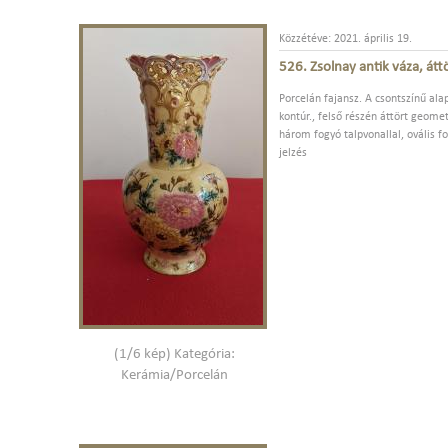
Közzétéve: 2021. április 19.
526. Zsolnay antik váza, átt
Porcelán fajansz. A csontszínű al
kontúr., felső részén áttört geomet
három fogyó talpvonallal, ovális 
jelzés
(1/6 kép) Kategória:
Kerámia/Porcelán