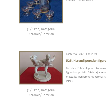
mintával. Jelölés nélkül.
(1/3 kép) Kategória:
Kerámia/Porcelán
Közzétéve: 2021. április 19.
525. Herendi porcelán figur
Porcelán. Fehér alapmáz, kör alak
figura kompozíció. Gády Lajos terve
masszába benyomva kis koronás cí
jelzés
(1/5 kép) Kategória:
Kerámia/Porcelán