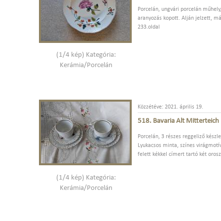
Porcelán, ungvári porcelán műhely,
aranyozás kopott. Alján jelzett, má
233.oldal
(1/4 kép) Kategória:
Kerámia/Porcelán
Közzétéve: 2021. április 19.
518. Bavaria Alt Mitterteich 
Porcelán, 3 részes reggeliző készle
Lyukacsos minta, színes virágmotív
felett kékkel címert tartó két oro
(1/4 kép) Kategória:
Kerámia/Porcelán