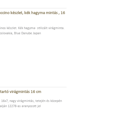
ccino készlet, kék hagyma mintás , 16
inos készlet. Kék hagyma- stilizált virágminta.
hoslovakia, Blue Danube Japan
rtartó virágmintás 16 cm
, 16x7, nagy virágmintás, tetején és közepén
 alján 12278-as aranyozott jel