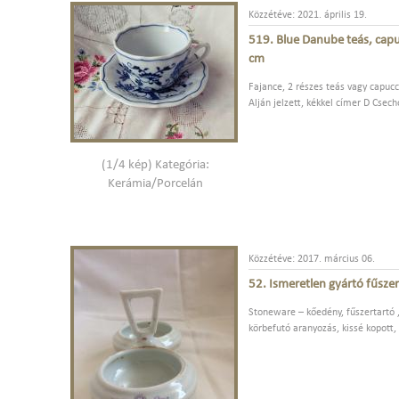
Közzétéve: 2021. április 19.
519. Blue Danube teás, capu
cm
Fajance, 2 részes teás vagy capucc
Alján jelzett, kékkel címer D Csec
(1/4 kép) Kategória:
Kerámia/Porcelán
Közzétéve: 2017. március 06.
52. Ismeretlen gyártó fűsze
Stoneware – kőedény, fűszertartó 
körbefutó aranyozás, kissé kopott,