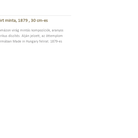
ört minta, 1879 , 30 cm-es
apmázon virág mintás kompozíciók, aranyos
rikus díszítés. Alján jelzett, az öttemplom
formában Made in Hungary felirat. 1879-es