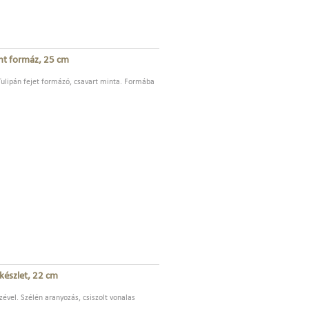
ánt formáz, 25 cm
 Tulipán fejet formázó, csavart minta. Formába
 készlet, 22 cm
szével. Szélén aranyozás, csiszolt vonalas