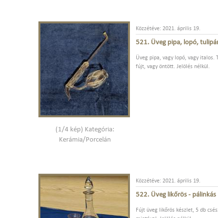
Közzétéve: 2021. április 19.
521. Üveg pipa, lopó, tulip
Üveg pipa, vagy lopó, vagy italos.
fújt, vagy öntött. Jelölés nélkül.
(1/4 kép) Kategória:
Kerámia/Porcelán
Közzétéve: 2021. április 19.
522. Üveg likőrös - pálinkás
Fújt üveg likőrös készlet, 5 db csé