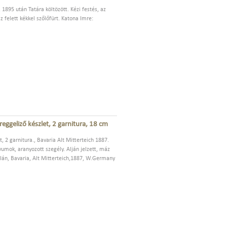
 1895 után Tatára költözött. Kézi festés, az
z felett kékkel szőlőfürt. Katona Imre:
reggeliző készlet, 2 garnitura, 18 cm
t, 2 garnitura., Bavaria Alt Mitterteich 1887.
umok, aranyozott szegély. Alján jelzett, máz
szlán, Bavaria, Alt Mitterteich,1887, W.Germany