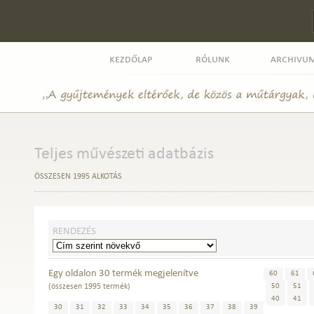
kezdőlap
rólunk
archivu
Teljes művészeti adatbázis
ÖSSZESEN 1995 ALKOTÁS
RENDEZÉS
Egy oldalon 30 termék megjelenítve
60
61
(összesen 1995 termék)
50
51
40
41
30
31
32
33
34
35
36
37
38
39