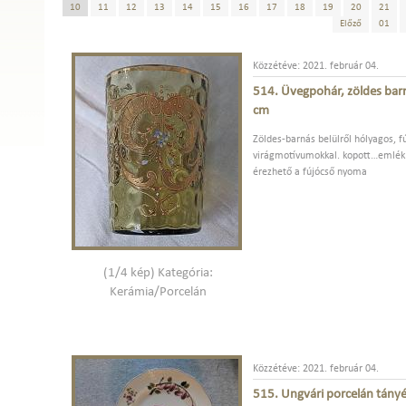
10
11
12
13
14
15
16
17
18
19
20
21
Előző
01
Közzétéve: 2021. február 04.
514. Üvegpohár, zöldes barn
cm
Zöldes-barnás belülről hólyagos, f
virágmotívumokkal. kopott…emlék fe
érezhető a fújócső nyoma
(1/4 kép) Kategória:
Kerámia/Porcelán
Közzétéve: 2021. február 04.
515. Ungvári porcelán tányér