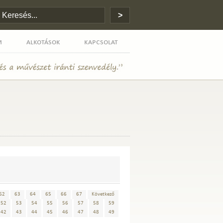
m
alkotások
kapcsolat
62
63
64
65
66
67
Következő
52
53
54
55
56
57
58
59
42
43
44
45
46
47
48
49