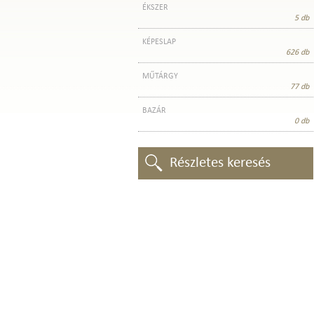
ÉKSZER
5 db
KÉPESLAP
626 db
MŰTÁRGY
77 db
BAZÁR
0 db
Részletes keresés