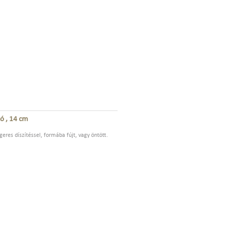
tó , 14 cm
eres díszítéssel, formába fújt, vagy öntött.