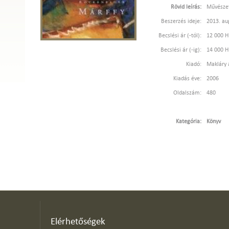
Rövid leírás:
Művészet
Beszerzés ideje:
2013. au
Becslési ár (-tól):
12 000 
Becslési ár (-ig):
14 000 
Kiadó:
Makláry 
Kiadás éve:
2006
Oldalszám:
480
Kategória:
Könyv
Elérhetőségek