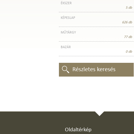
ÉKSZER
5 db
KÉPESLAP
626 db
MŰTÁRGY
77 db
BAZÁR
0 db
Részletes keresés
Oldaltérkép