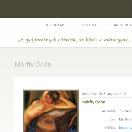
kezdőlap
rólunk
archivu
Márffy Ödön
Közzétéve: 2013. augusztus 01.
Márffy Ödön
Azonosító
7522421
Cím:
Márffy 
Művész:
Rockenba