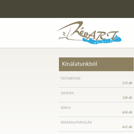
Kínálatunkból
FESTMÉNYEK
113 db
GRAFIKA
136 db
KÖNYV
626 db
KERÁMIA/PORCELÁN
412 db