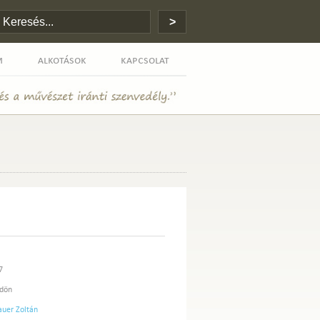
m
alkotások
kapcsolat
7
Ödön
uer Zoltán