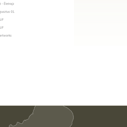
 - Életrajz
gusztus 01.
HUF
HUF
artworks