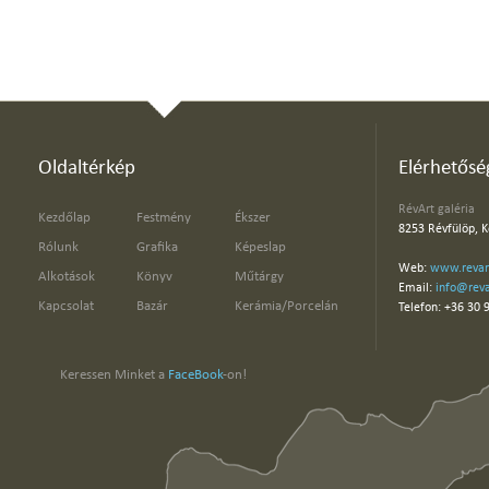
Oldaltérkép
Elérhetősé
RévArt galéria
Kezdőlap
Festmény
Ékszer
8253 Révfülöp, K
Rólunk
Grafika
Képeslap
Web:
www.revar
Alkotások
Könyv
Műtárgy
Email:
info@reva
Kapcsolat
Bazár
Kerámia/Porcelán
Telefon: +36 30 
Keressen Minket a
FaceBook
-on!