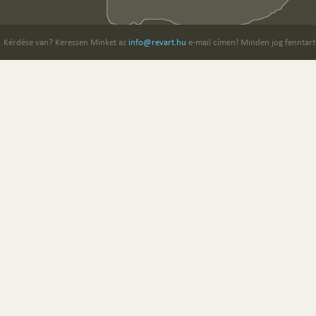
Kérdése van? Keressen Minket az
info@revart.hu
e-mail címen! Minden jog fenntart