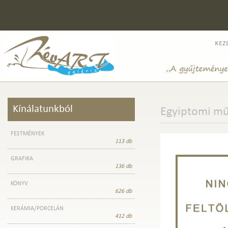
kez
Kínálatunkból
Egyiptomi mű
FESTMÉNYEK
113 db
GRAFIKA
136 db
KÖNYV
626 db
KERÁMIA/PORCELÁN
412 db