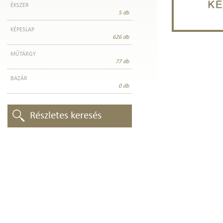
ÉKSZER
5 db
KÉPESLAP
626 db
MŰTÁRGY
77 db
BAZÁR
0 db
Részletes keresés