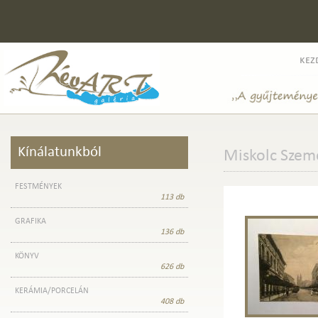
kez
Kínálatunkból
Miskolc Szem
FESTMÉNYEK
113 db
GRAFIKA
136 db
KÖNYV
626 db
KERÁMIA/PORCELÁN
408 db