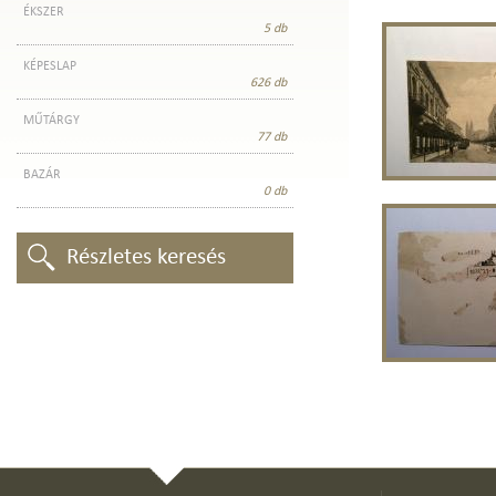
ÉKSZER
5 db
KÉPESLAP
626 db
MŰTÁRGY
77 db
BAZÁR
0 db
Részletes keresés