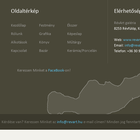
Oldaltérkép
Elérhetősé
RévArt galéria
Kezdőlap
Festmény
Ékszer
8253 Révfülöp, K
Rólunk
Grafika
Képeslap
Web:
www.revar
Alkotások
Könyv
Műtárgy
Email:
info@reva
Kapcsolat
Bazár
Kerámia/Porcelán
Telefon: +36 30 
Keressen Minket a
FaceBook
-on!
Kérdése van? Keressen Minket az
info@revart.hu
e-mail címen! Minden jog fenntart