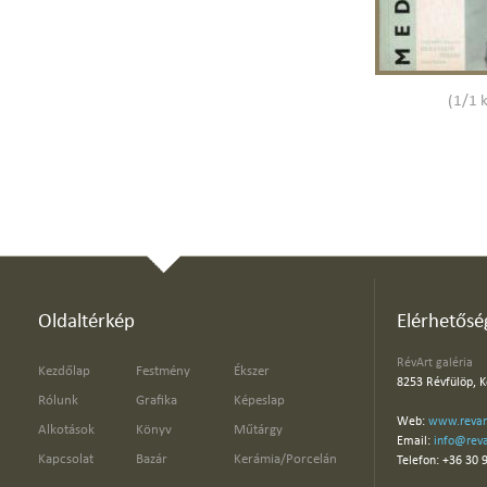
(1/1 
Oldaltérkép
Elérhetősé
RévArt galéria
Kezdőlap
Festmény
Ékszer
8253 Révfülöp, K
Rólunk
Grafika
Képeslap
Web:
www.revar
Alkotások
Könyv
Műtárgy
Email:
info@reva
Kapcsolat
Bazár
Kerámia/Porcelán
Telefon: +36 30 