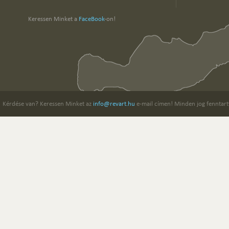
Keressen Minket a
FaceBook
-on!
Kérdése van? Keressen Minket az
info@revart.hu
e-mail címen! Minden jog fenntart