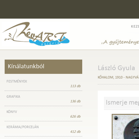
kez
Kínálatunkból
László Gyula
KŐHALOM, 1910 - NAGYVÁ
FESTMÉNYEK
113 db
GRAFIKA
Ismerje m
136 db
KÖNYV
626 db
KERÁMIA/PORCELÁN
412 db