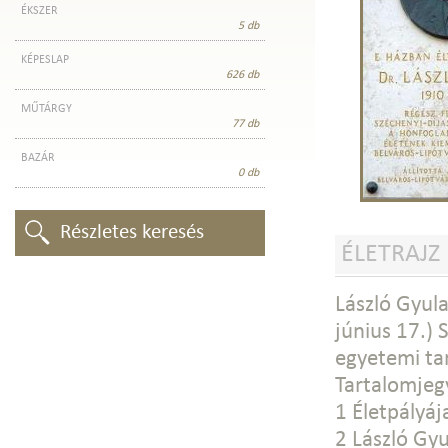
ÉKSZER
5 db
KÉPESLAP
626 db
MŰTÁRGY
77 db
BAZÁR
0 db
Részletes keresés
ÉLETRAJZ
László Gyul
június 17.)
egyetemi ta
Tartalomjeg
1 Életpályáj
2 László Gyu