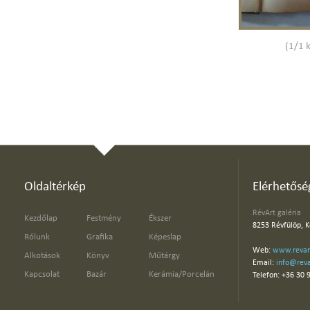
(1/1 
Oldaltérkép
Elérhetősé
RévArt galéria
Kezdőlap
Festmény
Ékszer
8253 Révfülöp, K
Rólunk
Grafika
Képeslap
Web:
www.revar
Alkotások
Könyv
Műtárgy
Email:
info@reva
Kapcsolat
Bazár
Kerámia/Porcelán
Telefon: +36 30 