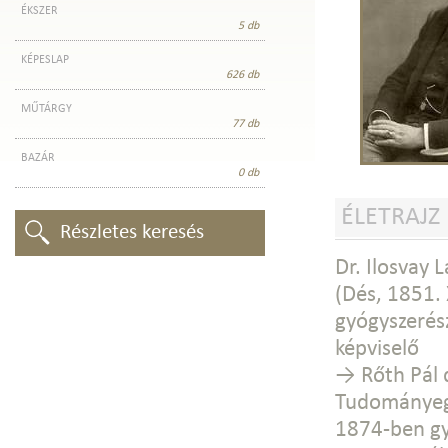
ÉKSZER
5 db
KÉPESLAP
626 db
MŰTÁRGY
77 db
BAZÁR
0 db
ÉLETRAJZ
Részletes keresés
Dr. Ilosvay L
(Dés, 1851. 
gyógyszerész
képviselő
→ Rőth Pál 
Tudománye
1874-ben gy