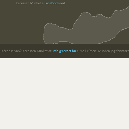
Keressen Minket a
FaceBook
-on!
Kérdése van? Keressen Minket az
info@revart.hu
e-mail címen! Minden jog fenntart