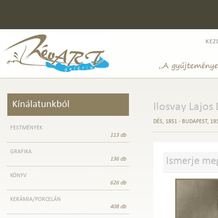
kez
Kínálatunkból
Ilosvay Lajos 
DÉS, 1851 - BUDAPEST, 19
FESTMÉNYEK
113 db
GRAFIKA
Ismerje m
136 db
KÖNYV
626 db
KERÁMIA/PORCELÁN
408 db