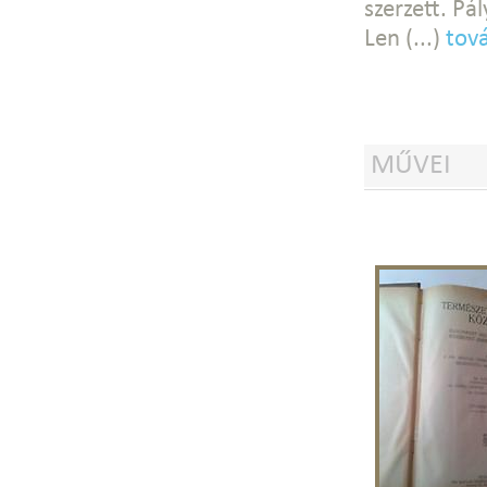
szerzett. Pál
Len (...)
tov
MŰVEI