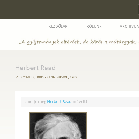
kezdőlap
rólunk
archivu
Herbert Read
MUSCOATES, 1893 - STONEGRAVE, 1968
Ismerje meg
Herbert Read
műveit!