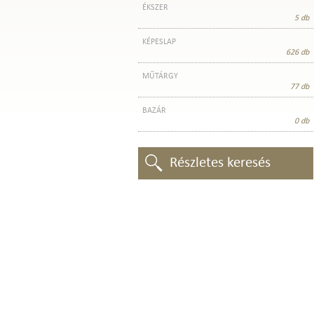
ÉKSZER
5 db
KÉPESLAP
626 db
MŰTÁRGY
77 db
BAZÁR
0 db
Részletes keresés