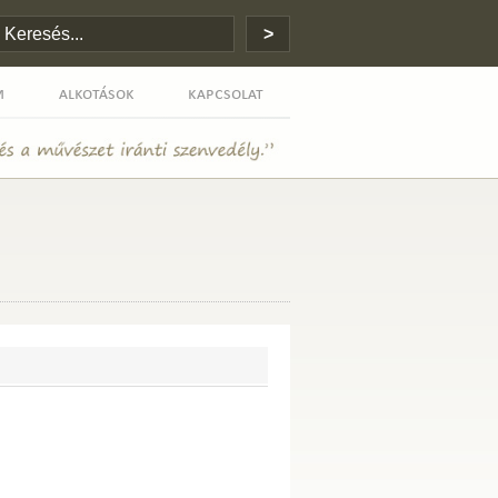
m
alkotások
kapcsolat