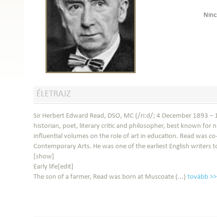
Nincs
ÉLETRAJZ
Sir Herbert Edward Read, DSO, MC (/riːd/; 4 December 1893 – 1
historian, poet, literary critic and philosopher, best known fo
influential volumes on the role of art in education. Read was co
Contemporary Arts. He was one of the earliest English writers t
[show]
Early life[edit]
The son of a farmer, Read was born at Muscoate (...)
tovább >>