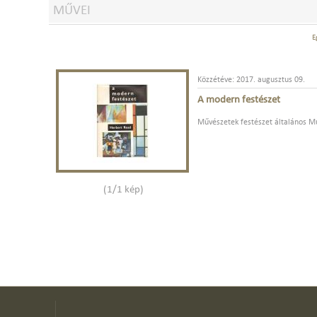
MŰVEI
E
Közzétéve: 2017. augusztus 09.
A modern festészet
Művészetek festészet általános M
(1/1 kép)