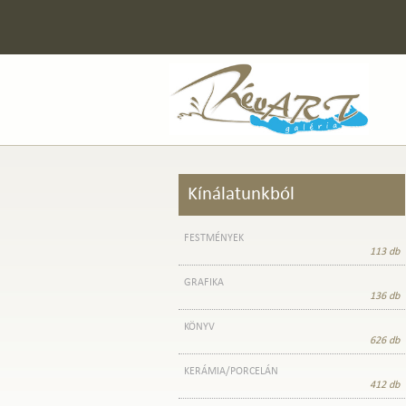
Kínálatunkból
FESTMÉNYEK
113 db
GRAFIKA
136 db
KÖNYV
626 db
KERÁMIA/PORCELÁN
412 db