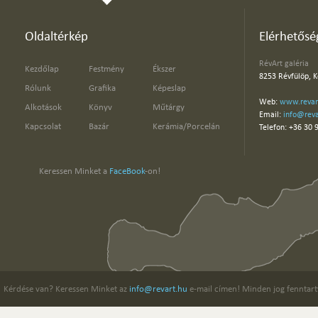
Oldaltérkép
Elérhetősé
RévArt galéria
Kezdőlap
Festmény
Ékszer
8253 Révfülöp, K
Rólunk
Grafika
Képeslap
Web:
www.revar
Alkotások
Könyv
Műtárgy
Email:
info@reva
Kapcsolat
Bazár
Kerámia/Porcelán
Telefon: +36 30 
Keressen Minket a
FaceBook
-on!
Kérdése van? Keressen Minket az
info@revart.hu
e-mail címen! Minden jog fenntart