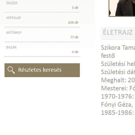
ÉKSZER
5 db
KÉPESLAP
626 db
ÉLETRAJZ
MŰTÁRGY
77 db
Szikora Tam
BAZÁR
0 db
festő
Születési he
Részletes keresés
Születési d
Meghalt: 201
Mesterei: F
1970-1976: 
Fónyi Géza,
1985-1986: 