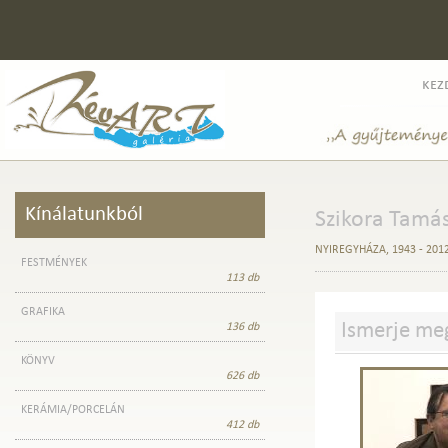
kez
Kínálatunkból
Szikora Tamá
NYIREGYHÁZA, 1943 - 201
FESTMÉNYEK
113 db
GRAFIKA
Ismerje m
136 db
KÖNYV
626 db
KERÁMIA/PORCELÁN
412 db