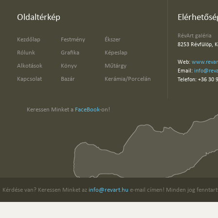
Oldaltérkép
Elérhetősé
RévArt galéria
Kezdőlap
Festmény
Ékszer
8253 Révfülöp, K
Rólunk
Grafika
Képeslap
Web:
www.revar
Alkotások
Könyv
Műtárgy
Email:
info@reva
Kapcsolat
Bazár
Kerámia/Porcelán
Telefon: +36 30 
Keressen Minket a
FaceBook
-on!
Kérdése van? Keressen Minket az
info@revart.hu
e-mail címen! Minden jog fenntart