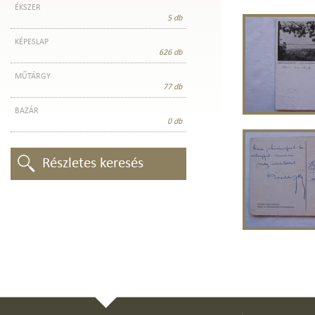
ÉKSZER
5 db
KÉPESLAP
626 db
MŰTÁRGY
77 db
BAZÁR
0 db
Részletes keresés