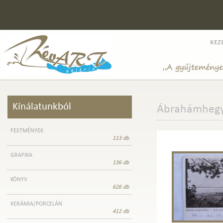
kez
Kínálatunkból
Ábrahámhegy
FESTMÉNYEK
113 db
GRAFIKA
136 db
KÖNYV
626 db
KERÁMIA/PORCELÁN
412 db